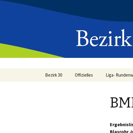
Springe
Bezirk 30
Offizielles
Liga- Runden
zum
Inhalt
Informationen
Ergebnismeld
BME
Hessischer Schützentag
Wettkampferg
in Usingen
Anleitung Onl
Bezirksdelegiertentag
2025
Ergebnisli
Rundenkampf
Blasrohr J