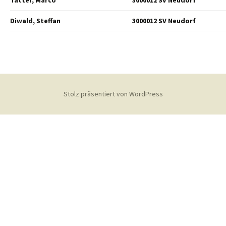
Tatter, Marco
3000012 SV Neudorf
Diwald, Steffan
3000012 SV Neudorf
Stolz präsentiert von WordPress