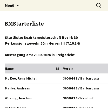
Springe
Suche
Menü
zum
nach:
Inhalt
BMStarterliste
Startliste: Bezirksmeisterschaft Bezirk 30
Perkussionsgewehr 50m Herren III (7.10.14)
Austragung am: 28.03.2026 in Freigericht
Name
M
Verein
Mc Kee, Rene Michel
3000016 SV Barbarossa
Manke, Andreas
3000016 SV Barbarossa
Wirsing, Joachim
3000012 SV Neudorf