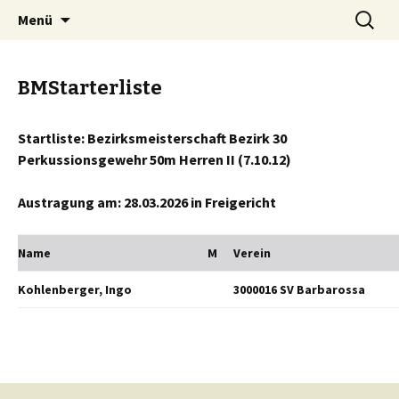
Springe
Suche
Menü
zum
nach:
Inhalt
BMStarterliste
Startliste: Bezirksmeisterschaft Bezirk 30
Perkussionsgewehr 50m Herren II (7.10.12)
Austragung am: 28.03.2026 in Freigericht
Name
M
Verein
Kohlenberger, Ingo
3000016 SV Barbarossa