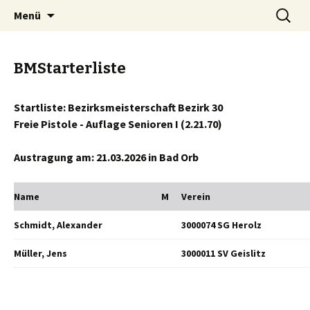
Springe
Suche
Menü
zum
nach:
Inhalt
BMStarterliste
Startliste: Bezirksmeisterschaft Bezirk 30
Freie Pistole - Auflage Senioren I (2.21.70)
Austragung am: 21.03.2026 in Bad Orb
Name
M
Verein
Schmidt, Alexander
3000074 SG Herolz
Müller, Jens
3000011 SV Geislitz